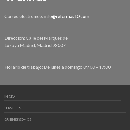
Correo electrónico:
info@reformas10.com
Dirección: Calle del Marqués de
Lozoya Madrid, Madrid 28007
Horario de trabajo: De lunes a domingo 09:00 – 17:00
INICIO
SERVICIOS
QUIÉNES SOMOS