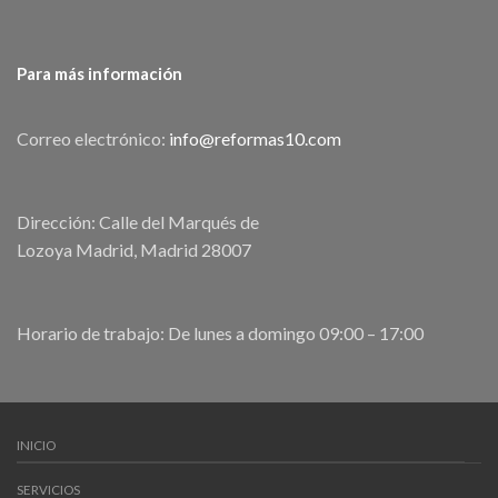
Para más información
Correo electrónico:
info@reformas10.com
Dirección: Calle del Marqués de
Lozoya Madrid, Madrid 28007
Horario de trabajo: De lunes a domingo 09:00 – 17:00
INICIO
SERVICIOS