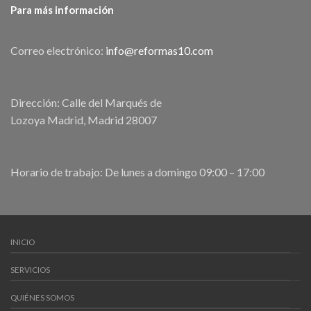
Para más información
Correo electrónico:
info@reformas10.com
Dirección: Calle del Marqués de
Lozoya Madrid, Madrid 28007
Horario de trabajo: De lunes a domingo 09:00 – 17:00
INICIO
SERVICIOS
QUIÉNES SOMOS