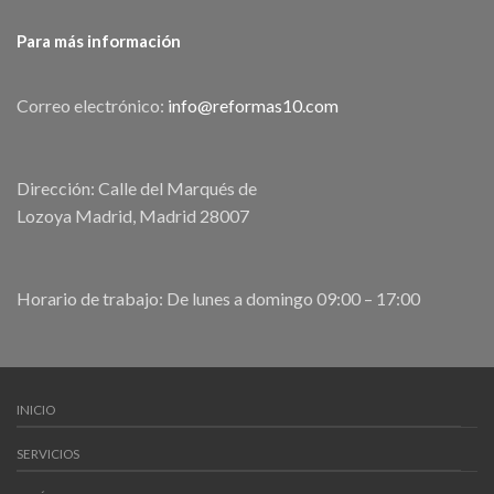
Para más información
Correo electrónico:
info@reformas10.com
Dirección: Calle del Marqués de
Lozoya Madrid, Madrid 28007
Horario de trabajo: De lunes a domingo 09:00 – 17:00
INICIO
SERVICIOS