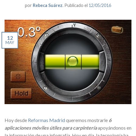
por
Rebeca Suárez
.
Publicado el
12/05/2016
12
MAY
Hoy desde
Reformas Madrid
queremos mostrarle
6
aplicaciones móviles útiles para carpintería
apoyándonos en
la información de una infografía. Hoy en día, la tecnología ha