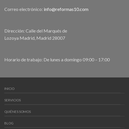
Correo electrónico:
info@reformas10.com
Dirección: Calle del Marqués de
Lozoya Madrid, Madrid 28007
Horario de trabajo: De lunes a domingo 09:00 – 17:00
INICIO
SERVICIOS
QUIÉNES SOMOS
BLOG