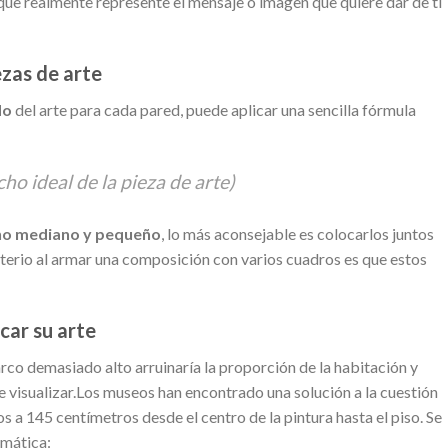
que realmente represente el mensaje o imagen que quiere dar de ti
ezas de arte
do
del arte para cada pared, puede aplicar una sencilla fórmula
ho ideal de la pieza de arte)
ño mediano y pequeño
, lo más aconsejable es colocarlos juntos
erio al armar una composición con varios cuadros es que estos
car su arte
co demasiado alto arruinaría la proporción de la habitación y
 visualizar.Los museos han encontrado una solución a la cuestión
os a 145 centímetros desde el centro de la pintura hasta el piso. Se
emática: