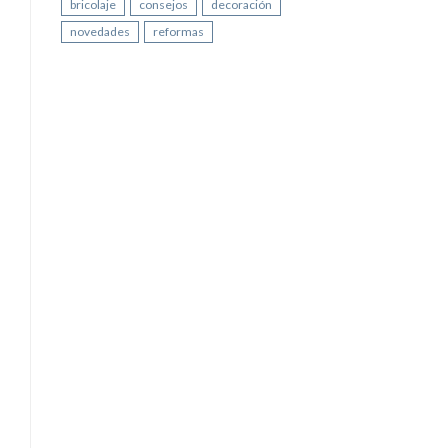
bricolaje
consejos
decoración
novedades
reformas