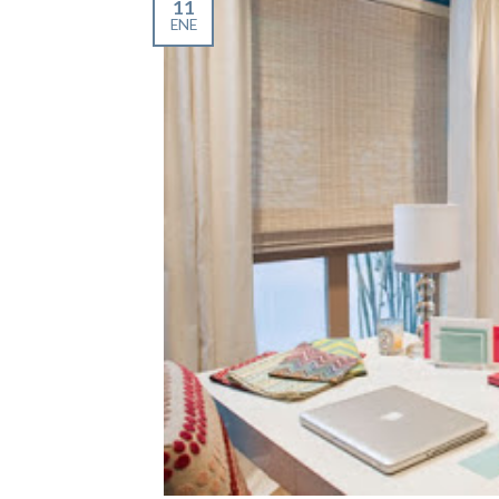
11
ENE