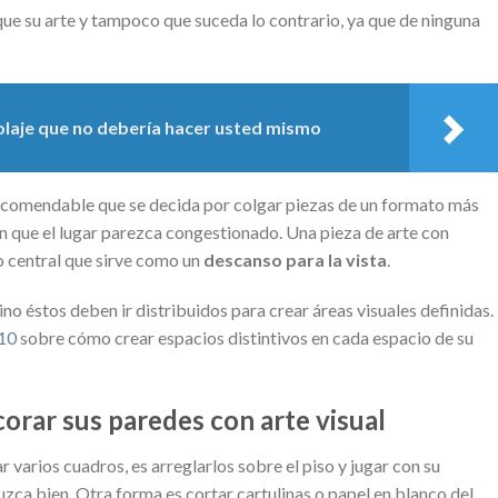
ue su arte y tampoco que suceda lo contrario, ya que de ninguna
olaje que no debería hacer usted mismo
 recomendable que se decida por colgar piezas de un formato más
 que el lugar parezca congestionado. Una pieza de arte con
o central que sirve como un
descanso para la vista
.
no éstos deben ir distribuidos para crear áreas visuales definidas.
10
sobre cómo crear espacios distintivos en cada espacio de su
orar sus paredes con arte visual
r varios cuadros, es arreglarlos sobre el piso y jugar con su
uzca bien. Otra forma es cortar cartulinas o papel en blanco del