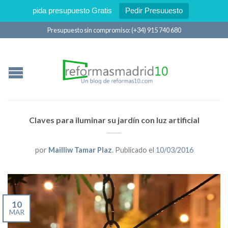
pida presupuesto Gratis
Pedir Presuuesto
Presupuesto sin compromiso: (+34) 915 740 680
Claves para iluminar su jardín con luz artificial
por
Mailliw Tamar Plaz
.
Publicado el
10/03/2016
10
MAR