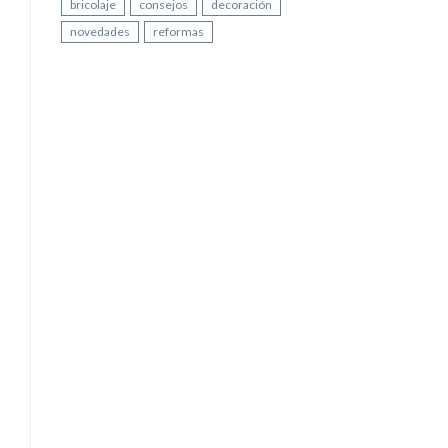
bricolaje
consejos
decoración
novedades
reformas