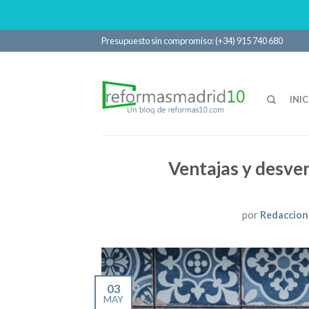
Presupuesto sin compromiso: (+34) 915 740 680
INIC
Ventajas y desven
por
Redaccion
03
MAY