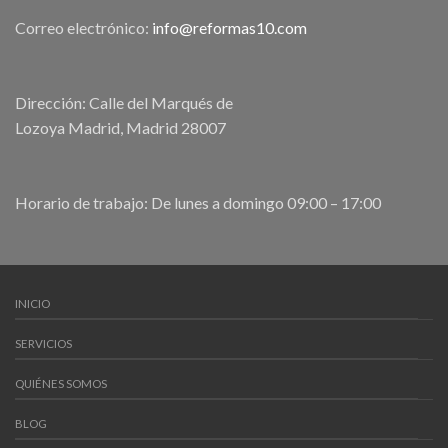
Correo electrónico:
info@reformas10.com
Dirección: Calle del Marqués de
Lozoya Madrid, Madrid 28007
Horario de trabajo: De lunes a domingo 09:00 – 17:00
INICIO
SERVICIOS
QUIÉNES SOMOS
BLOG